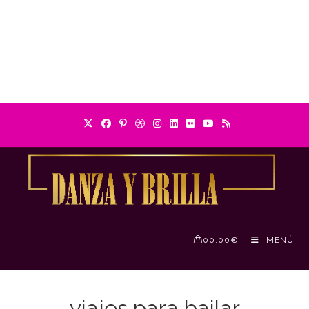
0
0,00
€
MENÚ
viajes para bailar