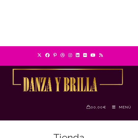
0
0,00
€
MENÚ
Tienda