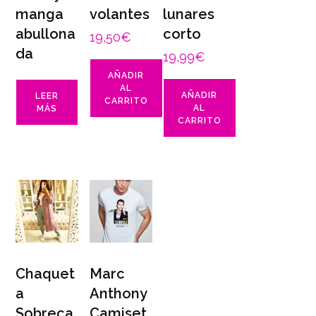
manga
volantes
lunares
abullona
corto
19,50
€
da
19,99
€
AÑADIR
AL
AÑADIR
LEER
CARRITO
AL
MÁS
CARRITO
Chaquet
Marc
a
Anthony
Sobreca
Camiset