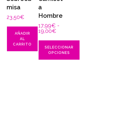
misa
a
Hombre
23,50
€
17,99
€
-
19,00
€
AÑADIR
AL
CARRITO
SELECCIONAR
OPCIONES