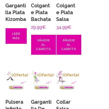
Garganti
Colgant
Colgant
lla Plata
e Plata
e Plata
Kizomba
Bachata
Salsa
29,99
€
34,99
€
LEER
MÁS
AÑADIR
AÑADIR
AL
AL
CARRITO
CARRITO
¡Oferta!
¡Oferta!
¡Oferta!
Pulsera
Garganti
Collar
Infinito
lla De
Salsa