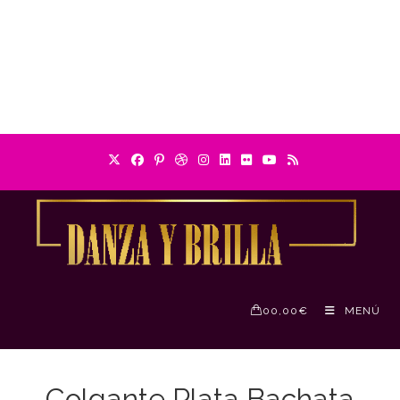
0
0,00
€
MENÚ
Colgante Plata Bachata