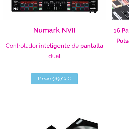
Numark
NVII
16 Pa
Puls
Controlador
inteligente
de
pantalla
dual
Precio 569,00 €