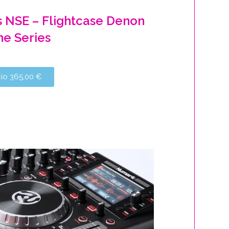
s NSE –
Flightcase
Denon
me Series
cio 365,00 €