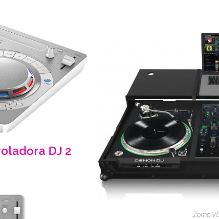
oladora
DJ 2
Zomo VL